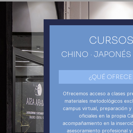
CURSOS
CHINO · JAPONÉS
¿QUÉ OFREC
Ofrecemos acceso a clases pre
materiales metodológicos exc
campus virtual, preparación 
oficiales en la propia C
acompañamiento en la inserció
asesoramiento profesional y 