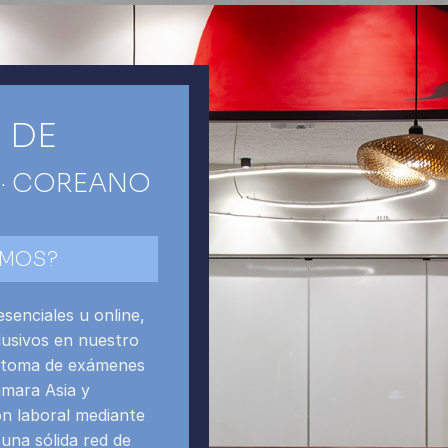
 DE
 · COREANO
EMOS?
senciales u online,
lusivos en nuestro
y toma de exámenes
ámara Asia y
n laboral mediante
una sólida red de