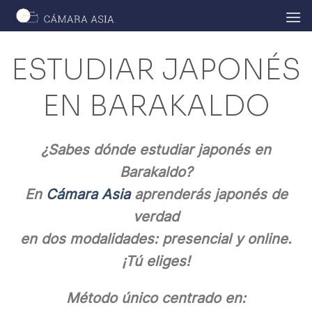
Skip
to
content
ESTUDIAR JAPONÉS
EN BARAKALDO
¿Sabes dó
nde
estudiar japonés en
Barakaldo?
En
Cámara Asia
aprenderás japonés de
verdad
en dos modalidades: presencial y online.
¡Tú eliges!
Método único centrado en: