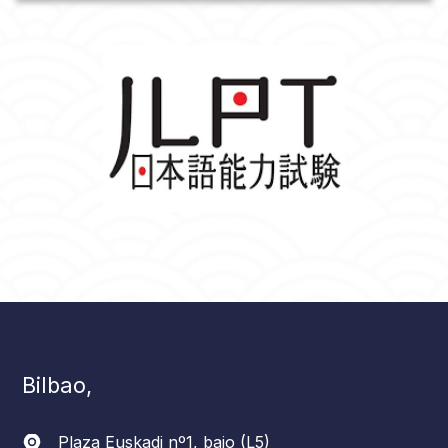
Bilbao,
Plaza Euskadi nº1, bajo (L5)