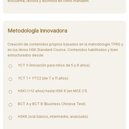
elocuente, lectora y escritora en chino mandarín.
Metodología innovadora
Creación de contenidos propios basados en la metodología TPRS y
en los libros HSK Standard Course. Contenidos habilitados y bien
estructurados desde:
YCT 0 (Iniciación para niños de 5 y 6 años).
YCT 1 + YTC2 (de 7 a 11 años).
HSK1 (+12 años) hasta HSK 6 (en MCE C1).
BCT A y BCT B (Business Chinese Test).
HSKK (oral básico, intermedio, avanzado).